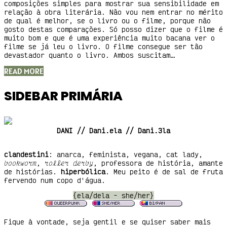
composições simples para mostrar sua sensibilidade em
relação à obra literária. Não vou nem entrar no mérito
de qual é melhor, se o livro ou o filme, porque não
gosto destas comparações. Só posso dizer que o filme é
muito bom e que é uma experiência muito bacana ver o
filme se já leu o livro. O filme consegue ser tão
devastador quanto o livro. Ambos suscitam…
READ MORE
SIDEBAR PRIMÁRIA
DANI // Dani.ela // Dani.3la
clandestini
: anarca, feminista, vegana, cat lady,
bookworm
,
roller derby
, professora de história, amante
de histórias.
hiperbólica
. Meu peito é de sal de fruta
fervendo num copo d'água.
{ela/dela - she/her}
Fique à vontade, seja gentil e se quiser saber mais