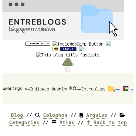
🕸💍
webrings ⟡
←
IndieWeb Webring
→
←
Entreblogs
→
←
→
Blog
//
Colophon
//
Arquivo
//
Categorias
//
Atlas
//
Back to top