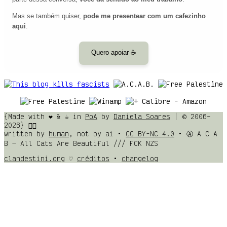
Mas se também quiser,
pode me presentear com um cafezinho
aqui
.
Quero apoiar ☕
{Made with ❤️ & ☕ in
PoA
by
Daniela Soares
| © 2006–
2026} 🏳️‍🌈
written by
human
, not by ai •
CC BY-NC 4.0
• Ⓐ A C A
B — All Cats Are Beautiful /// FCK NZS
clandestini.org
♡
créditos
•
changelog