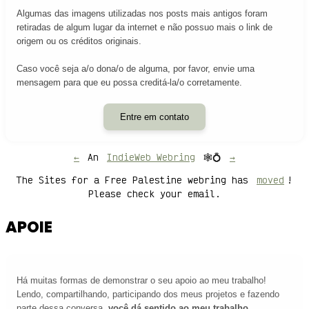
Algumas das imagens utilizadas nos posts mais antigos foram
retiradas de algum lugar da internet e não possuo mais o link de
origem ou os créditos originais.
Caso você seja a/o dona/o de alguma, por favor, envie uma
mensagem para que eu possa creditá-la/o corretamente.
Entre em contato
←
An
IndieWeb Webring
🕸💍
→
The Sites for a Free Palestine webring has
moved
!
Please check your email.
APOIE
Há muitas formas de demonstrar o seu apoio ao meu trabalho!
Lendo, compartilhando, participando dos meus projetos e fazendo
parte dessa conversa,
você dá sentido ao meu trabalho
.