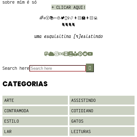
sobre mim é só
+ CLICAR AQUI
!
🌈✊Ⓥ📚✂️🎨🏕️🧙‍♀️📿👩🏻‍🏫👩🏻‍💻
🐈🐈🐈🐈
uma esquisitina [r]esistindo
Search here
CATEGORIAS
ARTE
ASSISTINDO
CONTRAMODA
COTIDIANO
ESTILO
GATOS
LAR
LEITURAS