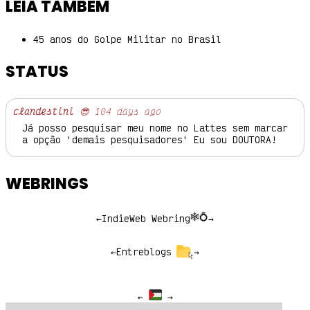
LEIA TAMBÉM
45 anos do Golpe Militar no Brasil
STATUS
clandestini
😎 104 days ago
Já posso pesquisar meu nome no Lattes sem marcar
a opção 'demais pesquisadores' Eu sou DOUTORA!
WEBRINGS
🕸💍
←
IndieWeb Webring
→
←
Entreblogs
→
←
→