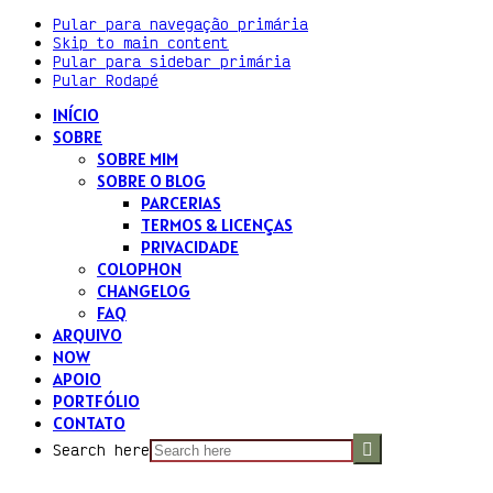
Pular para navegação primária
Skip to main content
Pular para sidebar primária
Pular Rodapé
INÍCIO
SOBRE
SOBRE MIM
SOBRE O BLOG
PARCERIAS
TERMOS & LICENÇAS
PRIVACIDADE
COLOPHON
CHANGELOG
FAQ
ARQUIVO
NOW
APOIO
PORTFÓLIO
CONTATO
Search here