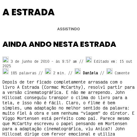
A ESTRADA
ASSISTINDO
AINDA ANDO NESTA ESTRADA
3 de junho de 2010
- às
9:57 am
//
Editado em: 15 out
2025
185 palavras //
2
min. //
Daniela
//
Comente
Depois de ter ficado completamente arrasada com o
livro A Estrada (Cormac McCarthy), resolvi partir para
a versão cinematográfica. E não me arrependo. John
Hillcoat conseguiu transpor o clima do livro para a
tela, e isso não é fácil. Claro, o filme é bem
simples, uma adaptação no melhor sentido da palavra:
muito fiel à obra e sem nenhuma “viagem” do diretor. E
Viggo Mortensen está perfeito como pai. Parece mesmo
que McCarthy escreveu o papel pensando em Mortensen
para a adaptação cinematográfica, viu Anica?! John
Hillcoat dirige com fervor emocional e utiliza