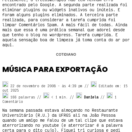
encontrado pelo Google. A segunda parte realizada foi
eliminar plugins ou widgets inativos ou inúteis. E
foram alguns plugins eliminados. A terceira parte
realizada, para considerar a tarefa cumprida foi
limpar Comentários Spam. A mais fácil de todas. Ainda
mais que essa é uma prática semanal que adorei desde
que tenho o blog no wordpress. Tarefa cumprida. E
aquela sensação boa de limpeza já toma conta do ar por
aqui.
COTIDIANO
MÚSICA PARA EXPORTAÇÃO
22 de novembro de 2008
- às
4:39 pm
//
Editado em: 15
out 2025
166 palavras //
< 1
min. //
Daniela
//
1
Comentário
Na semana passada estava almoçando no Restaurante
Universitário (R.U.) da UFRGS ali na João Pessoa
quando um amigo me falou de um tal clipe que estava
aterrorizando no youtube (e aterrorizar é a palavra
certa para o dito cujo). Fiquei tri curiosa e pedi