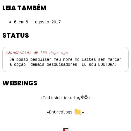
LEIA TAMBÉM
6 em 6 – agosto 2017
STATUS
clandestini
😎 106 days ago
Já posso pesquisar meu nome no Lattes sem marcar
a opção 'demais pesquisadores' Eu sou DOUTORA!
WEBRINGS
🕸💍
←
IndieWeb Webring
→
←
Entreblogs
→
←
→