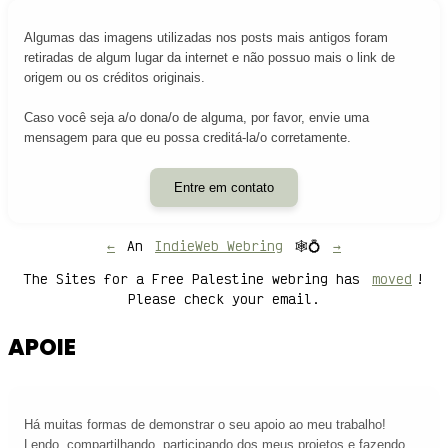
Algumas das imagens utilizadas nos posts mais antigos foram
retiradas de algum lugar da internet e não possuo mais o link de
origem ou os créditos originais.
Caso você seja a/o dona/o de alguma, por favor, envie uma
mensagem para que eu possa creditá-la/o corretamente.
Entre em contato
←
An
IndieWeb Webring
🕸💍
→
The Sites for a Free Palestine webring has
moved
!
Please check your email.
APOIE
Há muitas formas de demonstrar o seu apoio ao meu trabalho!
Lendo, compartilhando, participando dos meus projetos e fazendo