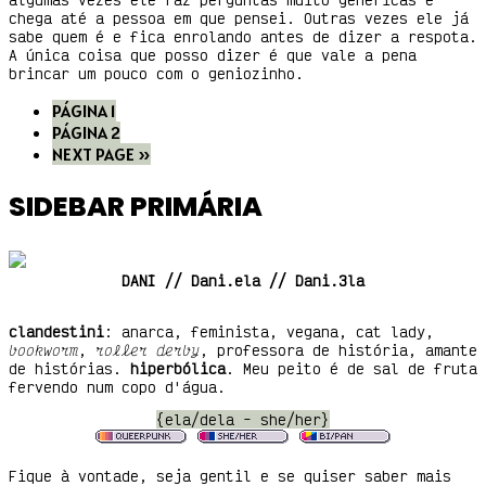
chega até a pessoa em que pensei. Outras vezes ele já
sabe quem é e fica enrolando antes de dizer a respota.
A única coisa que posso dizer é que vale a pena
brincar um pouco com o geniozinho.
PÁGINA
1
PÁGINA
2
NEXT PAGE »
SIDEBAR PRIMÁRIA
DANI // Dani.ela // Dani.3la
clandestini
: anarca, feminista, vegana, cat lady,
bookworm
,
roller derby
, professora de história, amante
de histórias.
hiperbólica
. Meu peito é de sal de fruta
fervendo num copo d'água.
{ela/dela - she/her}
Fique à vontade, seja gentil e se quiser saber mais