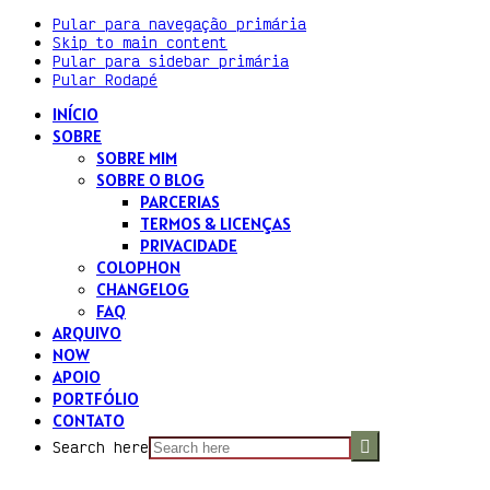
Pular para navegação primária
Skip to main content
Pular para sidebar primária
Pular Rodapé
INÍCIO
SOBRE
SOBRE MIM
SOBRE O BLOG
PARCERIAS
TERMOS & LICENÇAS
PRIVACIDADE
COLOPHON
CHANGELOG
FAQ
ARQUIVO
NOW
APOIO
PORTFÓLIO
CONTATO
Search here