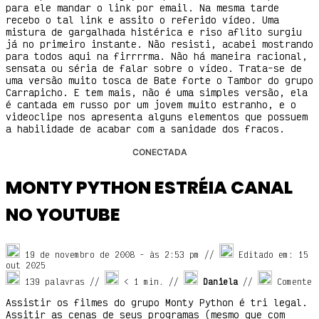
para ele mandar o link por email. Na mesma tarde
recebo o tal link e assito o referido vídeo. Uma
mistura de gargalhada histérica e riso aflito surgiu
já no primeiro instante. Não resisti, acabei mostrando
para todos aqui na firrrrma. Não há maneira racional,
sensata ou séria de falar sobre o vídeo. Trata-se de
uma versão muito tosca de Bate forte o Tambor do grupo
Carrapicho. E tem mais, não é uma simples versão, ela
é cantada em russo por um jovem muito estranho, e o
videoclipe nos apresenta alguns elementos que possuem
a habilidade de acabar com a sanidade dos fracos.
CONECTADA
MONTY PYTHON ESTRÉIA CANAL
NO YOUTUBE
19 de novembro de 2008
- às
2:53 pm
//
Editado em: 15
out 2025
139 palavras //
< 1
min. //
Daniela
//
Comente
Assistir os filmes do grupo Monty Python é tri legal.
Assitir as cenas de seus programas (mesmo que com