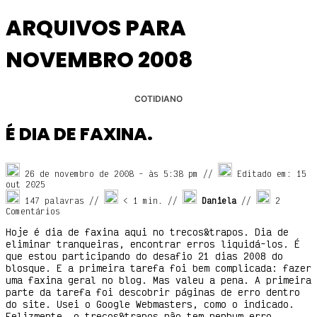
ARQUIVOS PARA
NOVEMBRO 2008
COTIDIANO
É DIA DE FAXINA.
26 de novembro de 2008
- às
5:38 pm
//
Editado em: 15
out 2025
147 palavras //
< 1
min. //
Daniela
//
2
Comentários
Hoje é dia de faxina aqui no trecos&trapos. Dia de
eliminar tranqueiras, encontrar erros liquidá-los. É
que estou participando do desafio 21 dias 2008 do
blosque. E a primeira tarefa foi bem complicada: fazer
uma faxina geral no blog. Mas valeu a pena. A primeira
parte da tarefa foi descobrir páginas de erro dentro
do site. Usei o Google Webmasters, como o indicado.
Felizmente, o trecos&trapos não tem nenhum erro