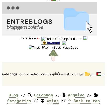
🕸💍
webrings ⟡
←
IndieWeb Webring
→
←
Entreblogs
→
←
→
Blog
//
Colophon
//
Arquivo
//
Categorias
//
Atlas
//
Back to top