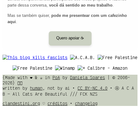
parte dessa conversa,
você dá sentido ao meu trabalho
.
Mas se também quiser,
pode me presentear com um cafezinho
aqui
.
Quero apoiar ☕
{Made with ❤️ & ☕ in
PoA
by
Daniela Soares
| © 2006–
2026} 🏳️‍🌈
written by
human
, not by ai •
CC BY-NC 4.0
• Ⓐ A C A
B — All Cats Are Beautiful /// FCK NZS
clandestini.org
♡
créditos
•
changelog