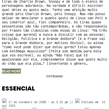
tiras de Charlie Brown, Snoopy e de todo o elenco de
personagens adoráveis. Na verdade é difícil escolher
qual deles eu gosto mais. Tenho uma afeição muito
grande pelo Charlie Brown, pelo Snoopy. Mas não posso
deixar de mencionar o quanto gosto de Linus van Pelt e
seu cobertor azul, fiel companheiro. As tiras quase
sessentonas são tão contemporâneas, e são responsáveis
por frases tão clássicas como essas do Linus: “Há três
coisas que aprendi a nunca a discutir com as pessoas:
Religião, Política e a Grande Abóbora” (e a frase vai
para o Grande Abóbora, por motivos óbvios), ou ainda
“Como você pode dizer que estou gordo? Estou apenas
com estômago musculoso” (feita sob medida para esta
que vos escreve), ou ainda “Não falei que tô
apaixonado por ela, simplesmente disse que gosto muito
do chão que ela pisa…” (invertendo o gênero…
READ MORE
COTIDIANO
ESSENCIAL
17 de novembro de 2008
- às
3:35 pm
//
Editado em: 15
out 2025