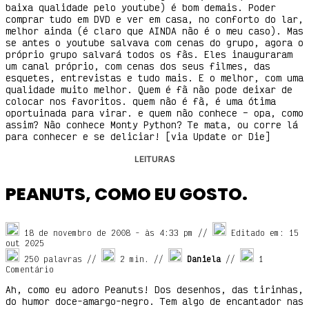
baixa qualidade pelo youtube) é bom demais. Poder
comprar tudo em DVD e ver em casa, no conforto do lar,
melhor ainda (é claro que AINDA não é o meu caso). Mas
se antes o youtube salvava com cenas do grupo, agora o
próprio grupo salvará todos os fãs. Eles inauguraram
um canal próprio, com cenas dos seus filmes, das
esquetes, entrevistas e tudo mais. E o melhor, com uma
qualidade muito melhor. Quem é fã não pode deixar de
colocar nos favoritos. quem não é fã, é uma ótima
oportuinada para virar. e quem não conhece – opa, como
assim? Não conhece Monty Python? Te mata, ou corre lá
para conhecer e se deliciar! [via Update or Die]
LEITURAS
PEANUTS, COMO EU GOSTO.
18 de novembro de 2008
- às
4:33 pm
//
Editado em: 15
out 2025
250 palavras //
2
min. //
Daniela
//
1
Comentário
Ah, como eu adoro Peanuts! Dos desenhos, das tirinhas,
do humor doce-amargo-negro. Tem algo de encantador nas