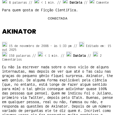
8 palavras //
< 1
min. //
Daniela
//
Comente
Para quem gosta de Ficção Científica.
CONECTADA
AKINATOR
15 de novembro de 2008
- às
1:33 pm
//
Editado em: 15
out 2025
159 palavras //
< 1
min. //
Daniela
//
2
Comentários
Eu não ia escrever nada sobre o novo vício de alguns
internautas, mas depois de ver que até o Tas caiu nas
graças do pequeno gênio fiquei surpresa. Akinator, the
web genius. De alguma forma explicável pela ciência
(que, no entanto, está longe de fazer algum sentido
para mim) o tal gênio consegue adivinhar quase 100%
das pessoas que pensei. Quem me indicou foi o Juliano,
primeiro via Twitter, depois pelo GTalk. Buenas, pense
em qualquer pessoa, real ou não, famosa ou não, e
responda as questões de Akinator. Depois de um número
variado de perguntas ele te diz quem é. Incrível como
algumas vezes ele faz perguntas muito genéricas e