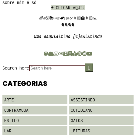
sobre mim é só
+ CLICAR AQUI
!
🌈✊Ⓥ📚✂️🎨🏕️🧙‍♀️📿👩🏻‍🏫👩🏻‍💻
🐈🐈🐈🐈
uma esquisitina [r]esistindo
Search here
CATEGORIAS
ARTE
ASSISTINDO
CONTRAMODA
COTIDIANO
ESTILO
GATOS
LAR
LEITURAS